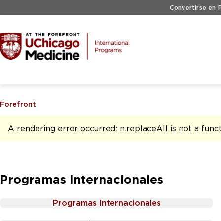
Skip to main content
Convertirse en 
Forefront
A rendering error occurred:
n.replaceAll is not a func
Programas Internacionales
Programas Internacionales