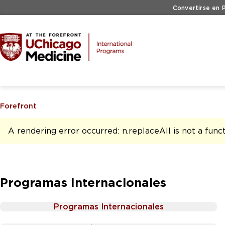
Skip to main content
Convertirse en 
Forefront
A rendering error occurred:
n.replaceAll is not a func
Programas Internacionales
Programas Internacionales