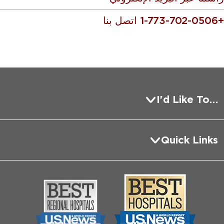
+1-773-702-0506 اتصل بنا
…I'd Like To
أسجل كمريض
Quick Links
أحيل مريض دولي
التعاون الدولي
اكتشف مشاريع تعاونية
الخدمات الاستشارية العالمية
مركز التعليم العالمي