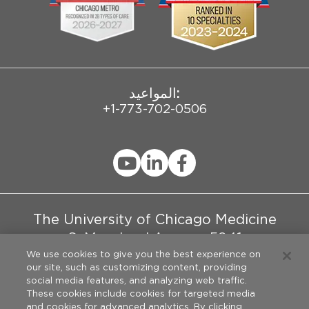
برامج تعليمية
إحالة المرضى الدوليين
:المواعيد
+1-773-702-0506
The University of Chicago Medicine
5841 S. Maryland Avenue
Chicago, IL 60637 |
+1-773-702-0506
We use cookies to give you the best experience on
our site, such as customizing content, providing
social media features, and analyzing web traffic.
These cookies include cookies for targeted media
and cookies for advanced analytics. By clicking